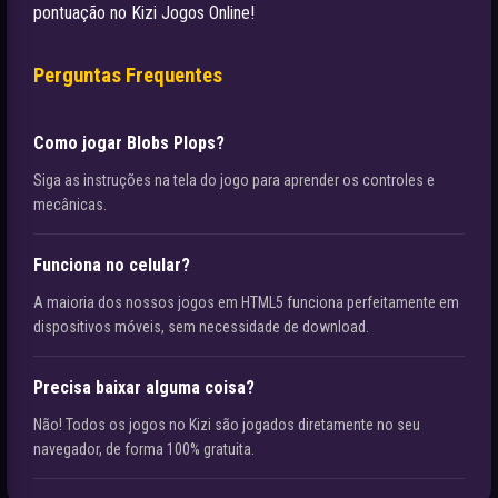
pontuação no Kizi Jogos Online!
Perguntas Frequentes
Como jogar Blobs Plops?
Siga as instruções na tela do jogo para aprender os controles e
mecânicas.
Funciona no celular?
A maioria dos nossos jogos em HTML5 funciona perfeitamente em
dispositivos móveis, sem necessidade de download.
Precisa baixar alguma coisa?
Não! Todos os jogos no Kizi são jogados diretamente no seu
navegador, de forma 100% gratuita.