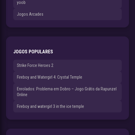
yoob
Jogos Arcades
JOGOS POPULARES
Strike Force Heroes 2
Fireboy and Watergirl 4: Crystal Temple
Enrolados: Problema em Dobro – Jogo Grátis da Rapunzel
Online
Fireboy and watergirl 3 in the ice temple