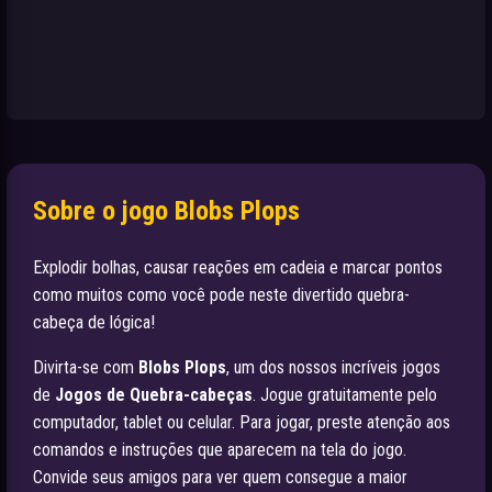
Sobre o jogo Blobs Plops
Explodir bolhas, causar reações em cadeia e marcar pontos
como muitos como você pode neste divertido quebra-
cabeça de lógica!
Divirta-se com
Blobs Plops
, um dos nossos incríveis jogos
de
Jogos de Quebra-cabeças
. Jogue gratuitamente pelo
computador, tablet ou celular. Para jogar, preste atenção aos
comandos e instruções que aparecem na tela do jogo.
Convide seus amigos para ver quem consegue a maior