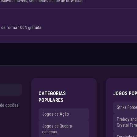
ositivos móveis, sem necessidade de download.
 de forma 100% gratuita.
CATEGORIAS
JOGOS PO
POPULARES
s de opções
Strike Forc
Jogos de Ação
Fireboy and 
Crystal Tem
Jogos de Quebra-
cabeças
Enrolados: