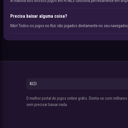
A maioria dos nossos jogos em HTML5 funciona perfeitamente em disp
Precisa baixar alguma coisa?
Não! Todos os jogos no Kizi são jogados diretamente no seu navegador,
KIZI
O melhor portal de jogos online grátis. Divirta-se com milhare
sem precisar baixar nada.