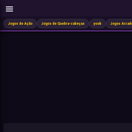
Jogos de Ação
Jogos de Quebra-cabeças
yoob
Jogos Arcad