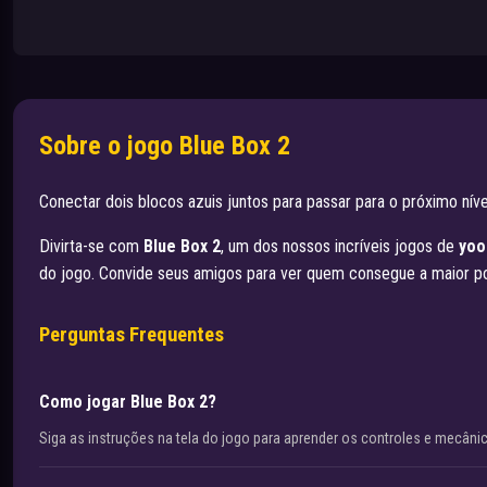
Sobre o jogo Blue Box 2
Conectar dois blocos azuis juntos para passar para o próximo nív
Divirta-se com
Blue Box 2
, um dos nossos incríveis jogos de
yoo
do jogo. Convide seus amigos para ver quem consegue a maior po
Perguntas Frequentes
Como jogar Blue Box 2?
Siga as instruções na tela do jogo para aprender os controles e mecâni