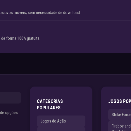
ositivos móveis, sem necessidade de download.
 de forma 100% gratuita.
CATEGORIAS
JOGOS PO
POPULARES
s de opções
Strike Forc
Jogos de Ação
Fireboy and 