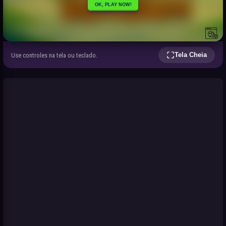
Tela Cheia
Use controles na tela ou teclado.