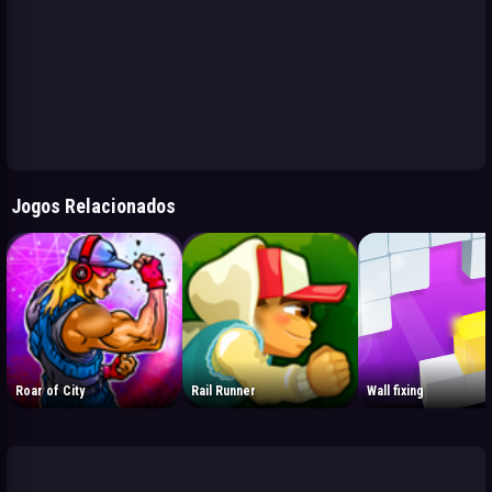
Jogos Relacionados
Roar of City
Rail Runner
Wall fixing