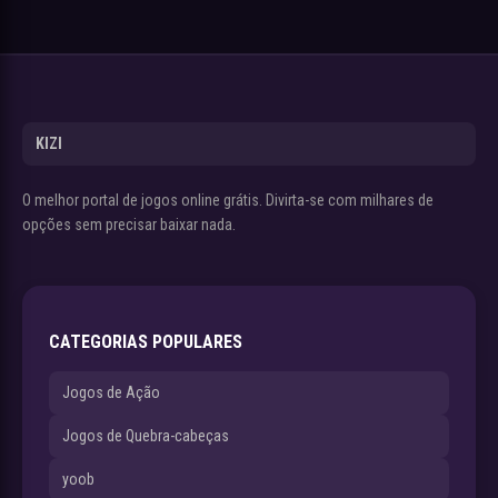
KIZI
O melhor portal de jogos online grátis. Divirta-se com milhares de
opções sem precisar baixar nada.
CATEGORIAS POPULARES
Jogos de Ação
Jogos de Quebra-cabeças
yoob