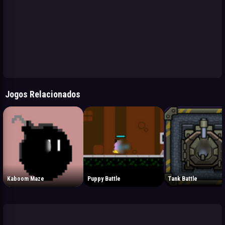
Jogos Relacionados
Kaboom Maze
Puppy Battle
Tank Battle