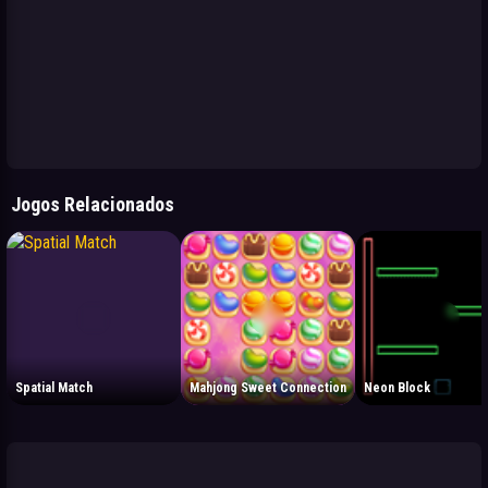
Jogos Relacionados
Spatial Match
Mahjong Sweet Connection
Neon Block