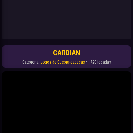
CARDIAN
Categoria:
Jogos de Quebra-cabeças
• 1720 jogadas