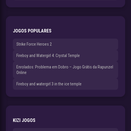
JOGOS POPULARES
Strike Force Heroes 2
Fireboy and Watergirl 4: Crystal Temple
Enrolados: Problema em Dobro – Jogo Grátis da Rapunzel
Online
Fireboy and watergirl 3 in the ice temple
KIZI JOGOS