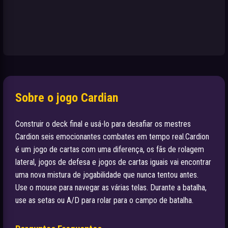
Sobre o jogo Cardian
Construir o deck final e usá-lo para desafiar os mestres
Cardion seis emocionantes combates em tempo real.Cardion
é um jogo de cartas com uma diferença, os fãs de rolagem
lateral, jogos de defesa e jogos de cartas iguais vai encontrar
uma nova mistura de jogabilidade que nunca tentou antes.
Use o mouse para navegar as várias telas. Durante a batalha,
use as setas ou A/D para rolar para o campo de batalha.