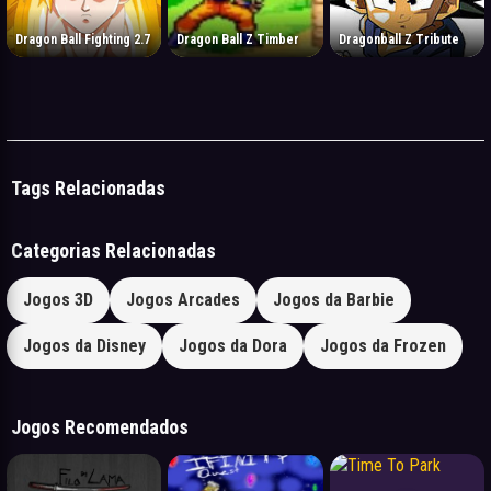
Dragon Ball Fighting 2.7
Dragon Ball Z Timber
Dragonball Z Tribute
Tags Relacionadas
Categorias Relacionadas
Jogos 3D
Jogos Arcades
Jogos da Barbie
Jogos da Disney
Jogos da Dora
Jogos da Frozen
Jogos Recomendados