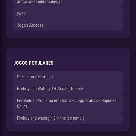
Jogos de Quebra-cabeças
yoob
Jogos Arcades
JOGOS POPULARES
Strike Force Heroes 2
Fireboy and Watergirl 4: Crystal Temple
Enrolados: Problema em Dobro – Jogo Grátis da Rapunzel
Online
Fireboy and watergirl 3 in the ice temple