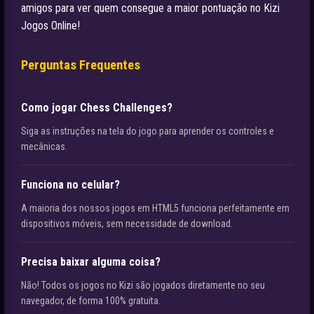
amigos para ver quem consegue a maior pontuação no Kizi
Jogos Online!
Perguntas Frequentes
Como jogar Chess Challenges?
Siga as instruções na tela do jogo para aprender os controles e
mecânicas.
Funciona no celular?
A maioria dos nossos jogos em HTML5 funciona perfeitamente em
dispositivos móveis, sem necessidade de download.
Precisa baixar alguma coisa?
Não! Todos os jogos no Kizi são jogados diretamente no seu
navegador, de forma 100% gratuita.