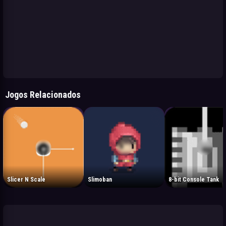
Jogos Relacionados
Slicer N Scale
Slimoban
8-bit Console Tank