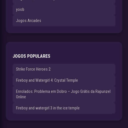
yoob
Jogos Arcades
JOGOS POPULARES
Strike Force Heroes 2
Fireboy and Watergirl 4: Crystal Temple
Enrolados: Problema em Dobro – Jogo Grátis da Rapunzel
Online
Fireboy and watergirl 3 in the ice temple