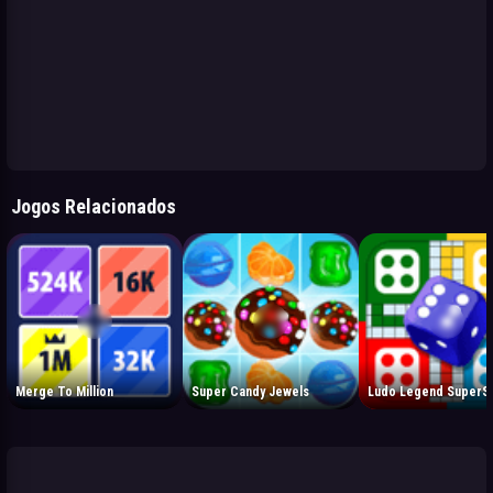
Jogos Relacionados
Merge To Million
Super Candy Jewels
Ludo Legend SuperSt