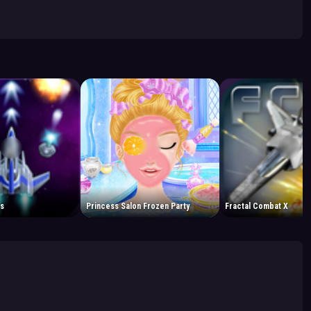
rs
Princess Salon Frozen Party
Fractal Combat X