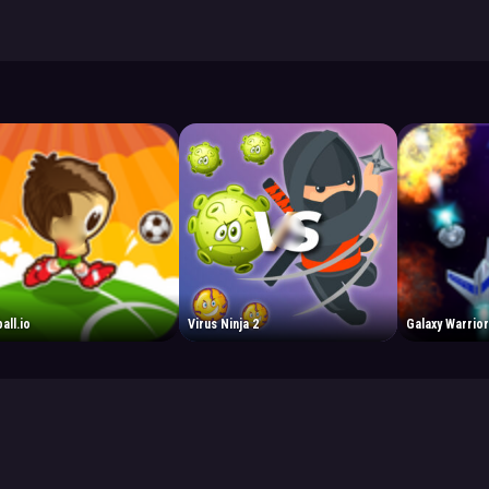
all.io
Virus Ninja 2
Galaxy Warrio