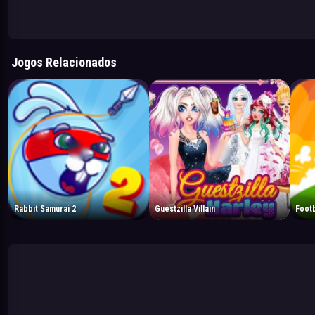
Jogos Relacionados
Rabbit Samurai 2
Guestzilla Villain
Footb