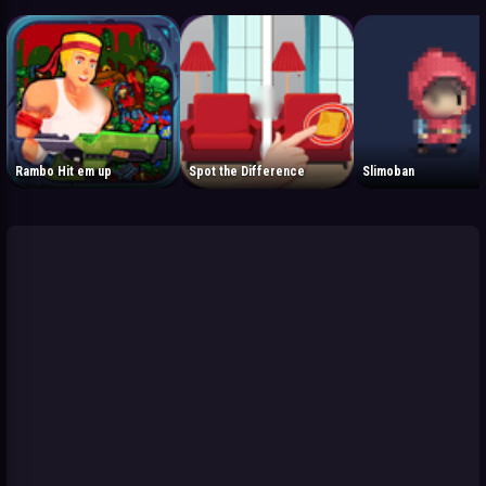
Rambo Hit em up
Spot the Difference
Slimoban