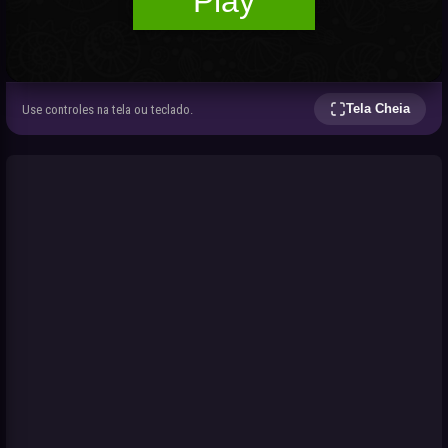
Tela Cheia
Use controles na tela ou teclado.