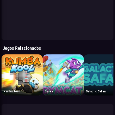
Jogos Relacionados
Kumba Kool
Dymcat
Galactic Safari