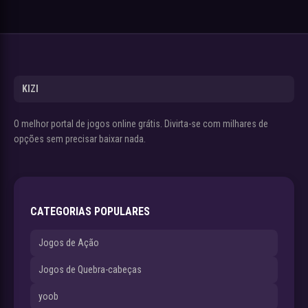
KIZI
O melhor portal de jogos online grátis. Divirta-se com milhares de
opções sem precisar baixar nada.
CATEGORIAS POPULARES
Jogos de Ação
Jogos de Quebra-cabeças
yoob