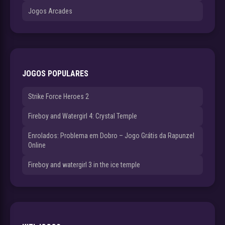
Jogos Arcades
JOGOS POPULARES
Strike Force Heroes 2
Fireboy and Watergirl 4: Crystal Temple
Enrolados: Problema em Dobro – Jogo Grátis da Rapunzel
Online
Fireboy and watergirl 3 in the ice temple