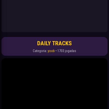
DAILY TRACKS
Categoria:
yoob
• 1703 jogadas