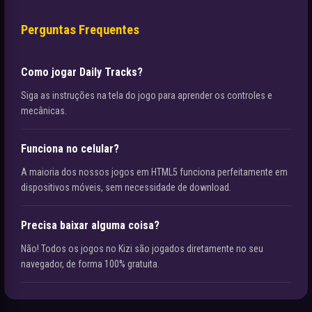
Perguntas Frequentes
Como jogar Daily Tracks?
Siga as instruções na tela do jogo para aprender os controles e
mecânicas.
Funciona no celular?
A maioria dos nossos jogos em HTML5 funciona perfeitamente em
dispositivos móveis, sem necessidade de download.
Precisa baixar alguma coisa?
Não! Todos os jogos no Kizi são jogados diretamente no seu
navegador, de forma 100% gratuita.