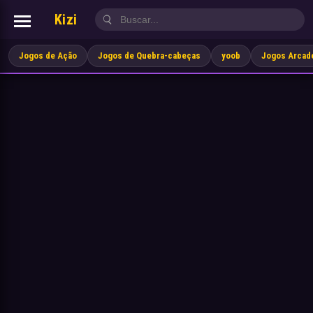
Kizi
Jogos de Ação
Jogos de Quebra-cabeças
yoob
Jogos Arcad