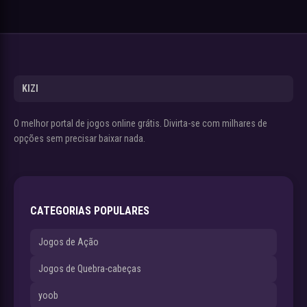
KIZI
O melhor portal de jogos online grátis. Divirta-se com milhares de
opções sem precisar baixar nada.
CATEGORIAS POPULARES
Jogos de Ação
Jogos de Quebra-cabeças
yoob