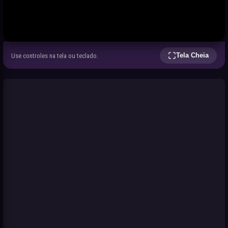
Tela Cheia
Use controles na tela ou teclado.