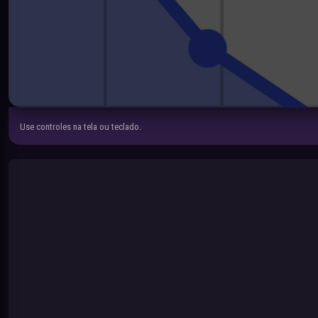
Use controles na tela ou teclado.