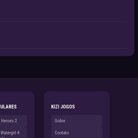
PULARES
KIZI JOGOS
e Heroes 2
Sobre
Watergirl 4:
Contato