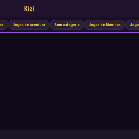
Kizi
es
Jogos de aventura
Sem categoria
Jogos de Meninas
Jogo