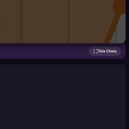
Tela Cheia