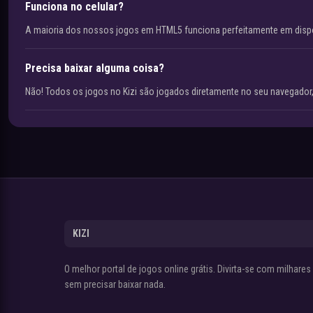
Funciona no celular?
A maioria dos nossos jogos em HTML5 funciona perfeitamente em disp
Precisa baixar alguma coisa?
Não! Todos os jogos no Kizi são jogados diretamente no seu navegador,
KIZI
O melhor portal de jogos online grátis. Divirta-se com milhare
sem precisar baixar nada.