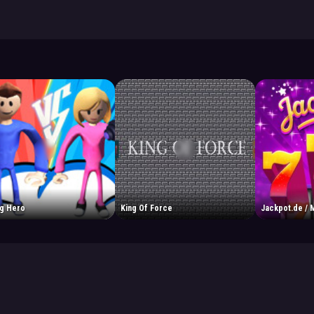
ng Hero
King Of Force
Jackpot.de /