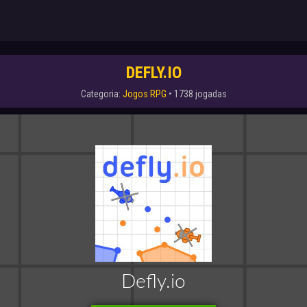
DEFLY.IO
Categoria:
Jogos RPG
• 1738 jogadas