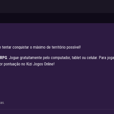
 tentar conquistar o máximo de território possível!
 RPG
. Jogue gratuitamente pelo computador, tablet ou celular. Para jo
r pontuação no Kizi Jogos Online!
cas.