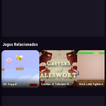
Jogos Relacionados
Air Hopper
Castles of Talesworth
Stick Limb Fighters