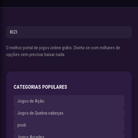
KIZI
O melhor portal de jogos online grátis. Divirta-se com milhares de
opções sem precisar baixar nada.
CATEGORIAS POPULARES
Jogos de Ação
Jogos de Quebra-cabeças
yoob
Jogos Arcades