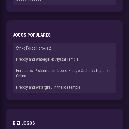
JOGOS POPULARES
Strike Force Heroes 2
Fireboy and Watergirl 4: Crystal Temple
Enrolados: Problema em Dobro – Jogo Grátis da Rapunzel
Online
Fireboy and watergirl 3 in the ice temple
KIZI JOGOS