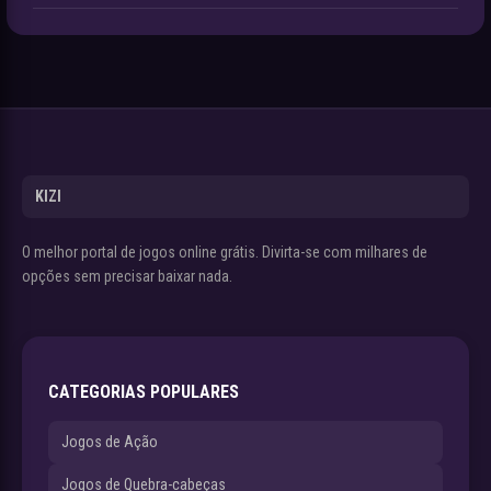
KIZI
O melhor portal de jogos online grátis. Divirta-se com milhares de
opções sem precisar baixar nada.
CATEGORIAS POPULARES
Jogos de Ação
Jogos de Quebra-cabeças