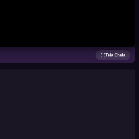
Tela Cheia