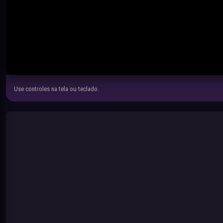
Use controles na tela ou teclado.