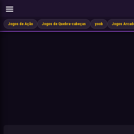
Jogos de Ação
Jogos de Quebra-cabeças
yoob
Jogos Arcad