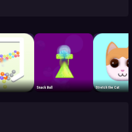
Snack Ball
Stretch the Cat