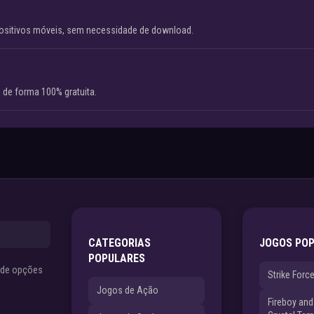
ositivos móveis, sem necessidade de download.
 de forma 100% gratuita.
CATEGORIAS
JOGOS PO
POPULARES
s de opções
Strike Forc
Jogos de Ação
Fireboy and 