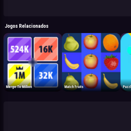
Jogos Relacionados
Merge To Million
Match Fruits
Puzzl