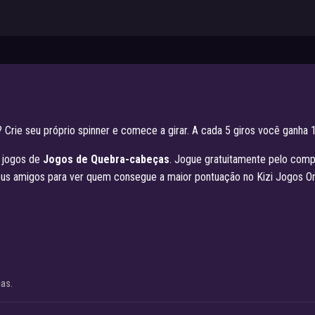
? Crie seu próprio spinner e comece a girar. A cada 5 giros você ganha
s jogos de
Jogos de Quebra-cabeças
. Jogue gratuitamente pelo comput
us amigos para ver quem consegue a maior pontuação no Kizi Jogos On
cas.