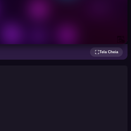
Tela Cheia