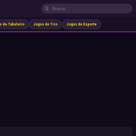
s de Tabuleiro
Jogos de Tiro
Jogos de Esporte