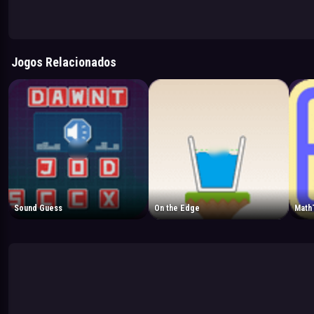
Jogos Relacionados
Sound Guess
On the Edge
Math