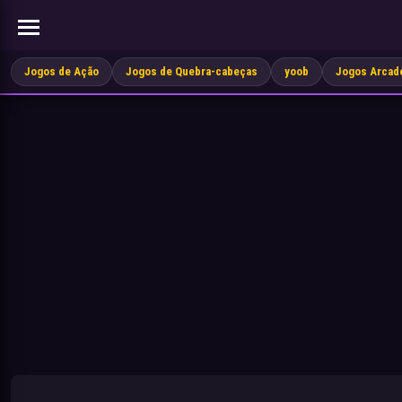
Jogos de Ação
Jogos de Quebra-cabeças
yoob
Jogos Arcad