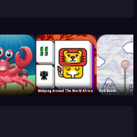
Mahjong Around The World Africa
Red Boom