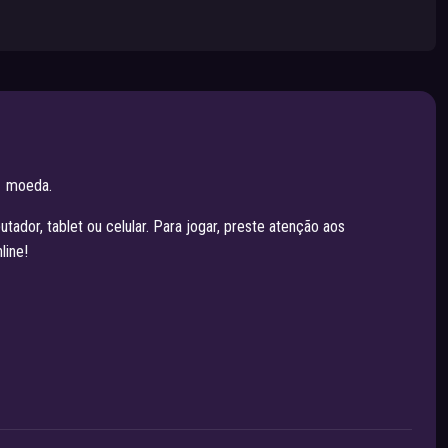
 1 moeda.
ador, tablet ou celular. Para jogar, preste atenção aos
line!