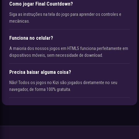
Como jogar Final Countdown?
Siga as instruções na tela do jogo para aprender os controles e
mecânicas.
Funciona no celular?
A maioria dos nossos jogos em HTML5 funciona perfeitamente em
dispositivos móveis, sem necessidade de download.
Precisa baixar alguma coisa?
Não! Todos os jogos no Kizi são jogados diretamente no seu
navegador, de forma 100% gratuita.