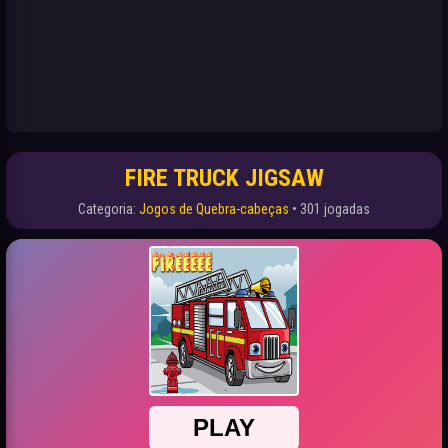
FIRE TRUCK JIGSAW
Categoria:
Jogos de Quebra-cabeças
• 301 jogadas