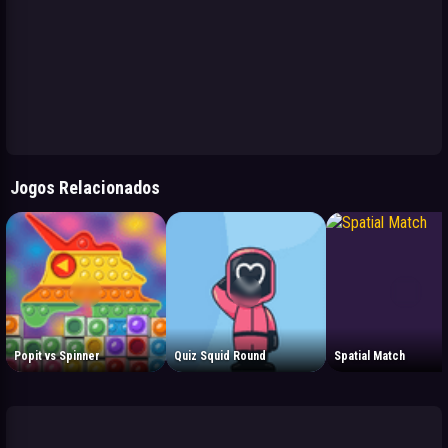
Jogos Relacionados
Popit vs Spinner
Quiz Squid Round
Spatial Match