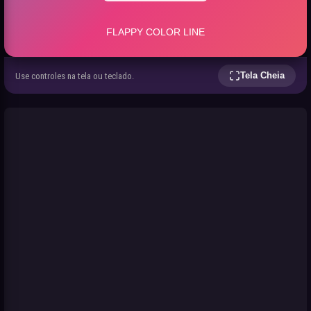
Tela Cheia
Use controles na tela ou teclado.