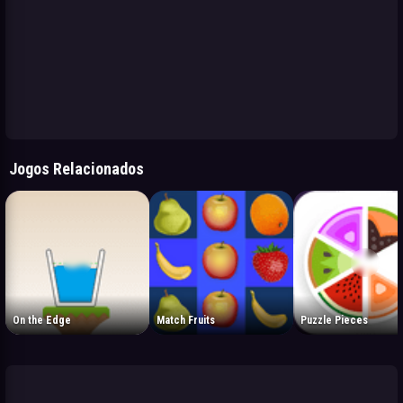
Jogos Relacionados
On the Edge
Match Fruits
Puzzle Pieces