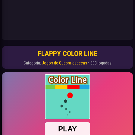
FLAPPY COLOR LINE
Categoria:
Jogos de Quebra-cabeças
• 393 jogadas