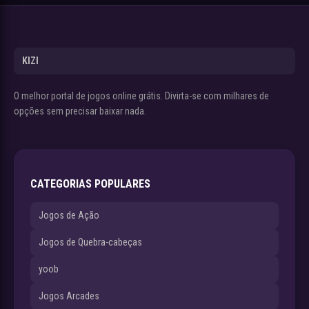
KIZI
O melhor portal de jogos online grátis. Divirta-se com milhares de
opções sem precisar baixar nada.
CATEGORIAS POPULARES
Jogos de Ação
Jogos de Quebra-cabeças
yoob
Jogos Arcades