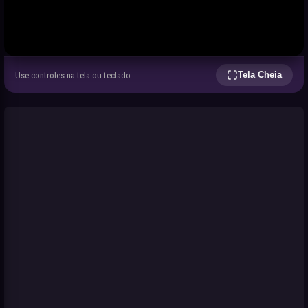
Tela Cheia
Use controles na tela ou teclado.