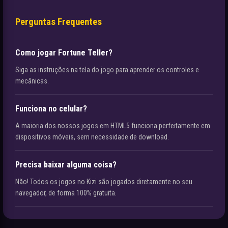
Perguntas Frequentes
Como jogar Fortune Teller?
Siga as instruções na tela do jogo para aprender os controles e
mecânicas.
Funciona no celular?
A maioria dos nossos jogos em HTML5 funciona perfeitamente em
dispositivos móveis, sem necessidade de download.
Precisa baixar alguma coisa?
Não! Todos os jogos no Kizi são jogados diretamente no seu
navegador, de forma 100% gratuita.