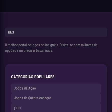
KIZI
O melhor portal de jogos online grátis. Divirta-se com milhares de
opções sem precisar baixar nada.
CATEGORIAS POPULARES
Jogos de Ação
Jogos de Quebra-cabeças
yoob