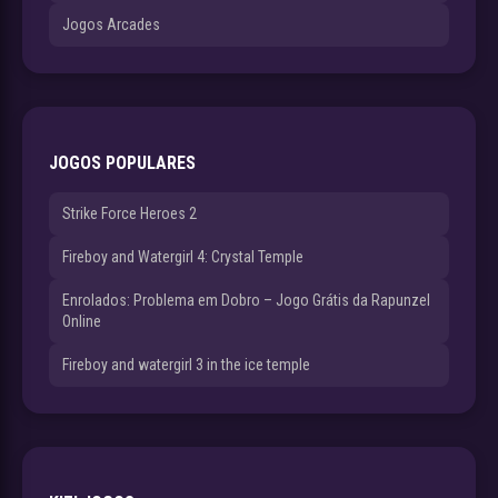
Jogos Arcades
JOGOS POPULARES
Strike Force Heroes 2
Fireboy and Watergirl 4: Crystal Temple
Enrolados: Problema em Dobro – Jogo Grátis da Rapunzel
Online
Fireboy and watergirl 3 in the ice temple