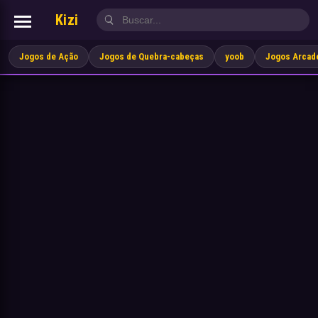
Kizi
Jogos de Ação
Jogos de Quebra-cabeças
yoob
Jogos Arcad