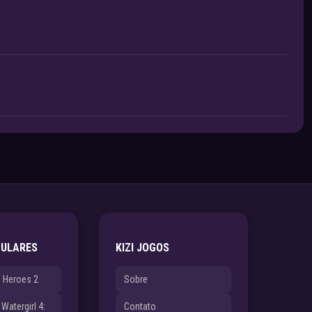
PULARES
KIZI JOGOS
e Heroes 2
Sobre
Watergirl 4:
Contato