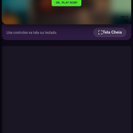
Tela Cheia
Use controles na tela ou teclado.