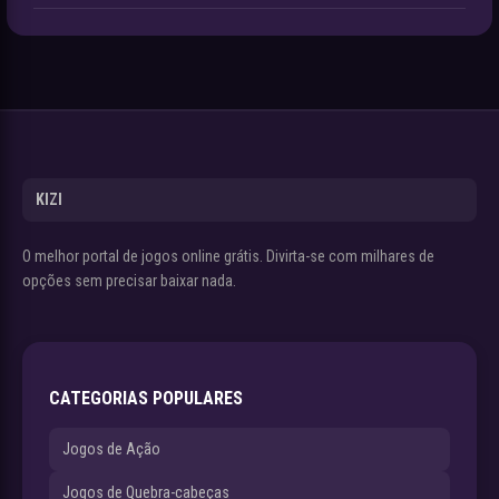
KIZI
O melhor portal de jogos online grátis. Divirta-se com milhares de
opções sem precisar baixar nada.
CATEGORIAS POPULARES
Jogos de Ação
Jogos de Quebra-cabeças