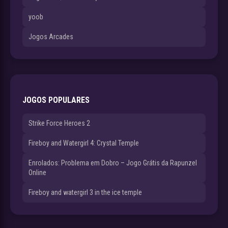
yoob
Jogos Arcades
JOGOS POPULARES
Strike Force Heroes 2
Fireboy and Watergirl 4: Crystal Temple
Enrolados: Problema em Dobro – Jogo Grátis da Rapunzel
Online
Fireboy and watergirl 3 in the ice temple