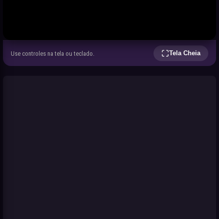
Tela Cheia
Use controles na tela ou teclado.