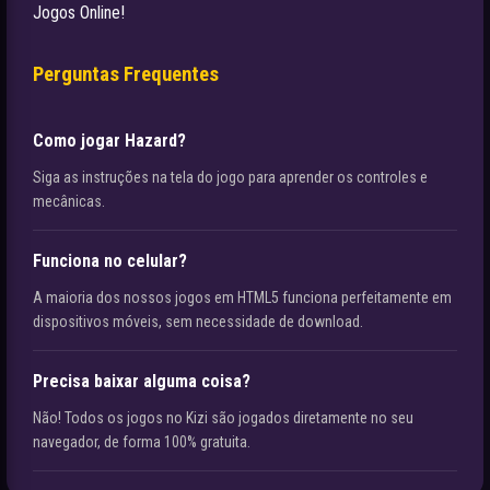
Jogos Online!
Perguntas Frequentes
Como jogar Hazard?
Siga as instruções na tela do jogo para aprender os controles e
mecânicas.
Funciona no celular?
A maioria dos nossos jogos em HTML5 funciona perfeitamente em
dispositivos móveis, sem necessidade de download.
Precisa baixar alguma coisa?
Não! Todos os jogos no Kizi são jogados diretamente no seu
navegador, de forma 100% gratuita.