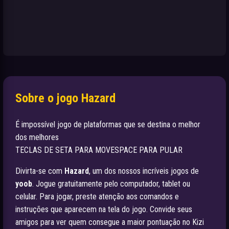
Sobre o jogo Hazard
É impossível jogo de plataformas que se destina o melhor
dos melhores
TECLAS DE SETA PARA MOVESPACE PARA PULAR
Divirta-se com
Hazard
, um dos nossos incríveis jogos de
yoob
. Jogue gratuitamente pelo computador, tablet ou
celular. Para jogar, preste atenção aos comandos e
instruções que aparecem na tela do jogo. Convide seus
amigos para ver quem consegue a maior pontuação no Kizi