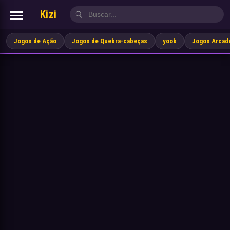
Kizi
Jogos de Ação
Jogos de Quebra-cabeças
yoob
Jogos Arcad