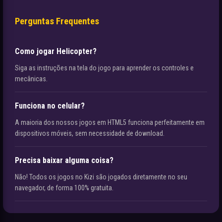
Perguntas Frequentes
Como jogar Helicopter?
Siga as instruções na tela do jogo para aprender os controles e
mecânicas.
Funciona no celular?
A maioria dos nossos jogos em HTML5 funciona perfeitamente em
dispositivos móveis, sem necessidade de download.
Precisa baixar alguma coisa?
Não! Todos os jogos no Kizi são jogados diretamente no seu
navegador, de forma 100% gratuita.