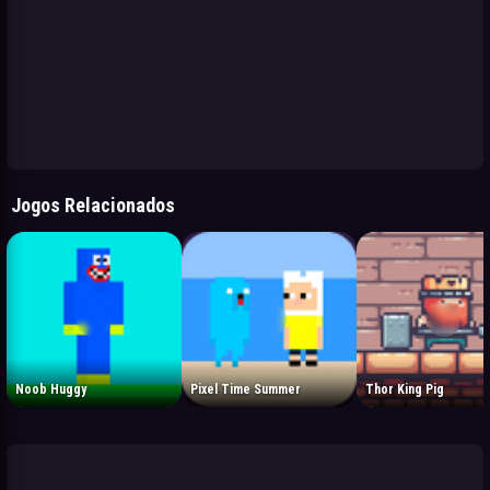
Jogos Relacionados
Noob Huggy
Pixel Time Summer
Thor King Pig