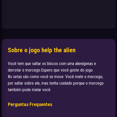
Sobre o jogo help the alien
Você tem que saltar os blocos com uma alienígenas e
derrotar o morcego.Espero que você goste do jogo.
As setas são como você se move. Você mate o morcego,
por saltar sobre ele, mas tenha cuidado porque o morcego
também pode matar você.
Perguntas Frequentes