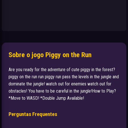
Sobre o jogo Piggy on the Run
Are you ready for the adventure of cute piggy in the forest?
piggy on the run run piggy run pass the levels in the jungle and
dominate the jungle! watch out for enemies watch out for
obstacles! You have to be careful in the jungle!How to Play?
*Move to WASD! *Double Jump Available!
Perguntas Frequentes