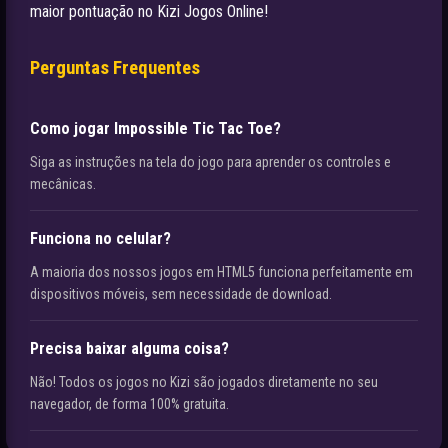
maior pontuação no Kizi Jogos Online!
Perguntas Frequentes
Como jogar Impossible Tic Tac Toe?
Siga as instruções na tela do jogo para aprender os controles e
mecânicas.
Funciona no celular?
A maioria dos nossos jogos em HTML5 funciona perfeitamente em
dispositivos móveis, sem necessidade de download.
Precisa baixar alguma coisa?
Não! Todos os jogos no Kizi são jogados diretamente no seu
navegador, de forma 100% gratuita.