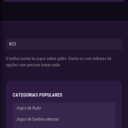
KIZI
O melhor portal de jogos online grátis. Divirta-se com milhares de
opções sem precisar baixar nada.
CATEGORIAS POPULARES
Jogos de Ação
Jogos de Quebra-cabeças