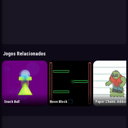
Jogos Relacionados
Snack Ball
Neon Block
Paper Chains. Addon