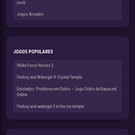
yoob
Jogos Arcades
JOGOS POPULARES
Strike Force Heroes 2
Fireboy and Watergirl 4: Crystal Temple
Enrolados: Problema em Dobro – Jogo Grátis da Rapunzel
Online
Fireboy and watergirl 3 in the ice temple