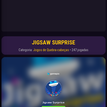
JIGSAW SURPRISE
Categoria:
Jogos de Quebra-cabeças
• 247 jogadas