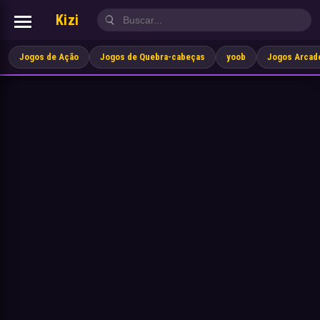
Kizi
Jogos de Ação
Jogos de Quebra-cabeças
yoob
Jogos Arcad