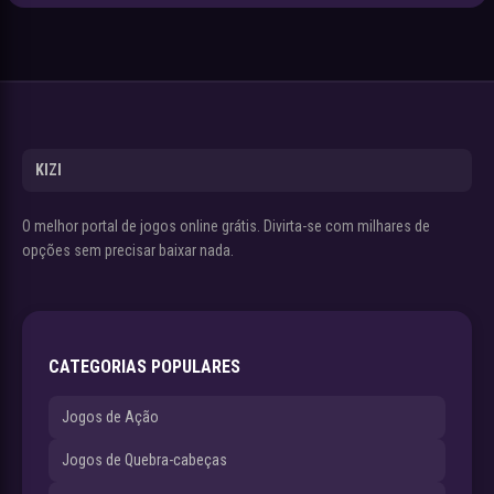
KIZI
O melhor portal de jogos online grátis. Divirta-se com milhares de
opções sem precisar baixar nada.
CATEGORIAS POPULARES
Jogos de Ação
Jogos de Quebra-cabeças