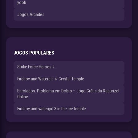
yoob
Jogos Arcades
JOGOS POPULARES
Strike Force Heroes 2
Fireboy and Watergirl 4: Crystal Temple
Enrolados: Problema em Dobro – Jogo Grátis da Rapunzel
Online
Fireboy and watergirl 3 in the ice temple