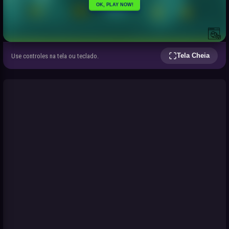
Tela Cheia
Use controles na tela ou teclado.