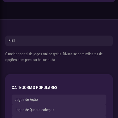
KIZI
O melhor portal de jogos online grátis. Divirta-se com milhares de
opções sem precisar baixar nada.
CATEGORIAS POPULARES
Jogos de Ação
Jogos de Quebra-cabeças