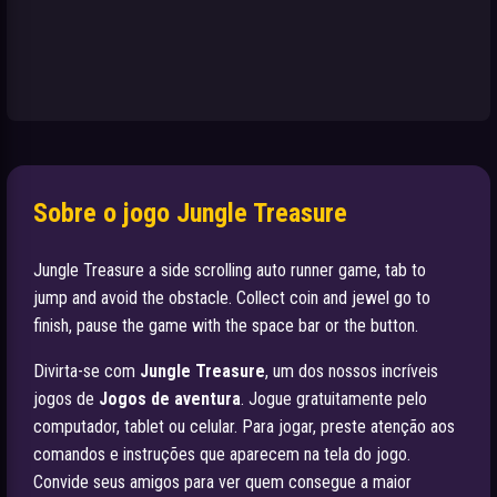
Sobre o jogo Jungle Treasure
Jungle Treasure a side scrolling auto runner game, tab to
jump and avoid the obstacle. Collect coin and jewel go to
finish, pause the game with the space bar or the button.
Divirta-se com
Jungle Treasure
, um dos nossos incríveis
jogos de
Jogos de aventura
. Jogue gratuitamente pelo
computador, tablet ou celular. Para jogar, preste atenção aos
comandos e instruções que aparecem na tela do jogo.
Convide seus amigos para ver quem consegue a maior