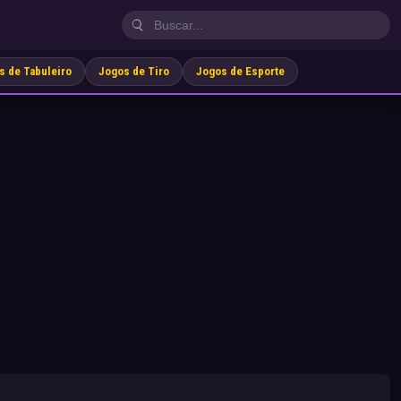
s de Tabuleiro
Jogos de Tiro
Jogos de Esporte