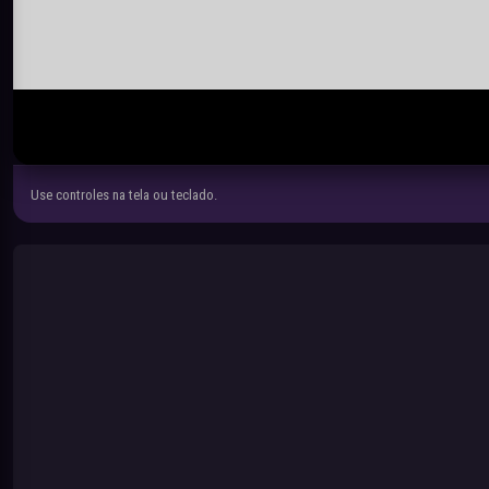
Use controles na tela ou teclado.