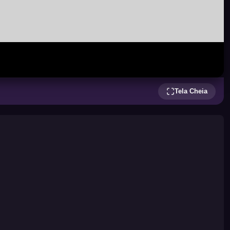
Tela Cheia