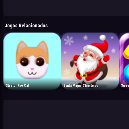
Jogos Relacionados
Stretch the Cat
Santa Magic Christmas
Swee