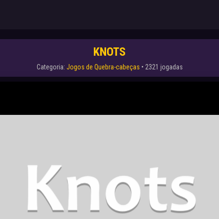
KNOTS
Categoria:
Jogos de Quebra-cabeças
• 2321 jogadas