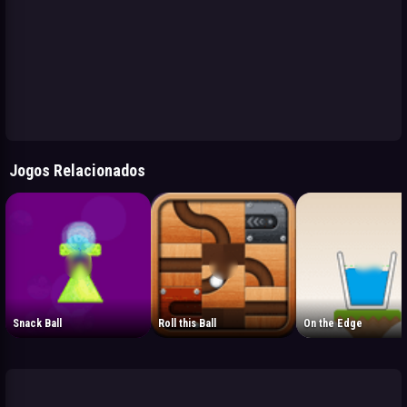
Jogos Relacionados
Snack Ball
Roll this Ball
On the Edge