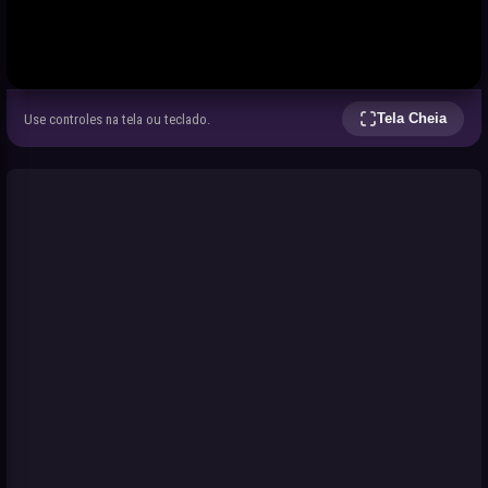
Tela Cheia
Use controles na tela ou teclado.