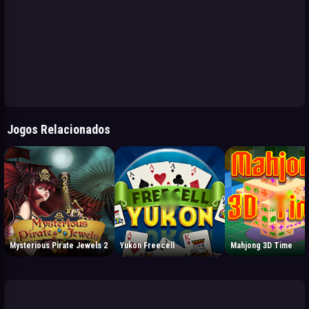
Jogos Relacionados
Mysterious Pirate Jewels 2
Yukon Freecell
Mahjong 3D Time