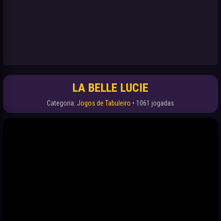
LA BELLE LUCIE
Categoria:
Jogos de Tabuleiro
• 1061 jogadas