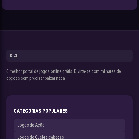
KIZI
O melhor portal de jogos online grátis. Divirta-se com milhares de
opções sem precisar baixar nada.
CATEGORIAS POPULARES
Jogos de Ação
Jogos de Quebra-cabeças