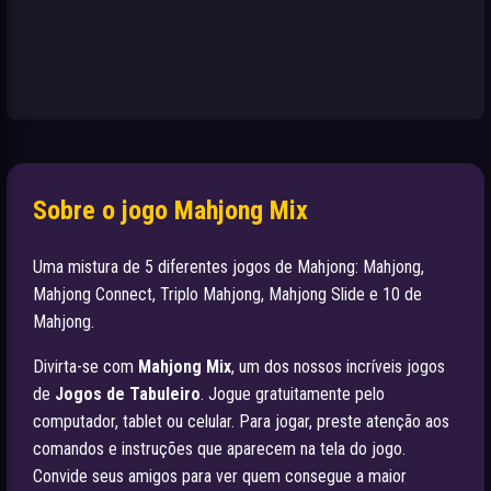
Sobre o jogo Mahjong Mix
Uma mistura de 5 diferentes jogos de Mahjong: Mahjong,
Mahjong Connect, Triplo Mahjong, Mahjong Slide e 10 de
Mahjong.
Divirta-se com
Mahjong Mix
, um dos nossos incríveis jogos
de
Jogos de Tabuleiro
. Jogue gratuitamente pelo
computador, tablet ou celular. Para jogar, preste atenção aos
comandos e instruções que aparecem na tela do jogo.
Convide seus amigos para ver quem consegue a maior