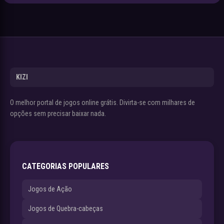
KIZI
O melhor portal de jogos online grátis. Divirta-se com milhares de
opções sem precisar baixar nada.
CATEGORIAS POPULARES
Jogos de Ação
Jogos de Quebra-cabeças