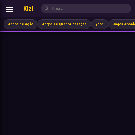
Kizi
Jogos de Ação
Jogos de Quebra-cabeças
yoob
Jogos Arcad