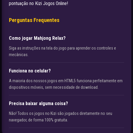
pontuação no Kizi Jogos Online!
Perguntas Frequentes
Como jogar Mahjong Relax?
Siga as instruções na tela do jogo para aprender os controles e
mecânicas.
Funciona no celular?
A maioria dos nossos jogos em HTML5 funciona perfeitamente em
dispositivos móveis, sem necessidade de download.
Precisa baixar alguma coisa?
Não! Todos os jogos no Kizi são jogados diretamente no seu
navegador, de forma 100% gratuita.