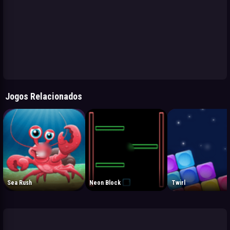
Jogos Relacionados
Sea Rush
Neon Block
Twirl