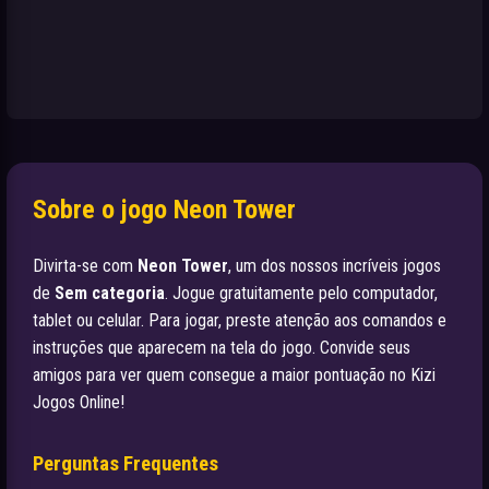
Sobre o jogo Neon Tower
Divirta-se com
Neon Tower
, um dos nossos incríveis jogos
de
Sem categoria
. Jogue gratuitamente pelo computador,
tablet ou celular. Para jogar, preste atenção aos comandos e
instruções que aparecem na tela do jogo. Convide seus
amigos para ver quem consegue a maior pontuação no Kizi
Jogos Online!
Perguntas Frequentes