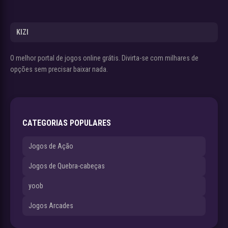
KIZI
O melhor portal de jogos online grátis. Divirta-se com milhares de
opções sem precisar baixar nada.
CATEGORIAS POPULARES
Jogos de Ação
Jogos de Quebra-cabeças
yoob
Jogos Arcades