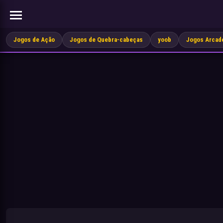
Jogos de Ação
Jogos de Quebra-cabeças
yoob
Jogos Arcad