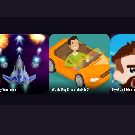
y Warriors
Work Day Drive Match 3
Football Mast