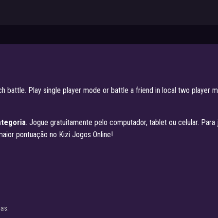
h battle. Play single player mode or battle a friend in local two player 
tegoria
. Jogue gratuitamente pelo computador, tablet ou celular. Par
aior pontuação no Kizi Jogos Online!
cas.