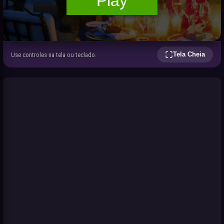
Tela Cheia
Use controles na tela ou teclado.