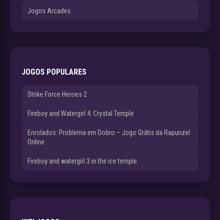
Jogos Arcades
JOGOS POPULARES
Strike Force Heroes 2
Fireboy and Watergirl 4: Crystal Temple
Enrolados: Problema em Dobro – Jogo Grátis da Rapunzel
Online
Fireboy and watergirl 3 in the ice temple