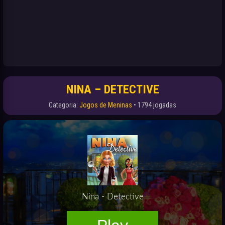
NINA – DETECTIVE
Categoria:
Jogos de Meninas
• 1794 jogadas