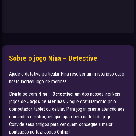
Sobre o jogo Nina – Detective
Ajude o detetive particular Nina resolver um misterioso caso
neste incrível jogo de menina!
Divirta-se com
Nina – Detective
, um dos nossos incríveis
jogos de
Jogos de Meninas
. Jogue gratuitamente pelo
computador, tablet ou celular. Para jogar, preste atenção aos
comandos e instruções que aparecem na tela do jogo.
Convide seus amigos para ver quem consegue a maior
pontuação no Kizi Jogos Online!