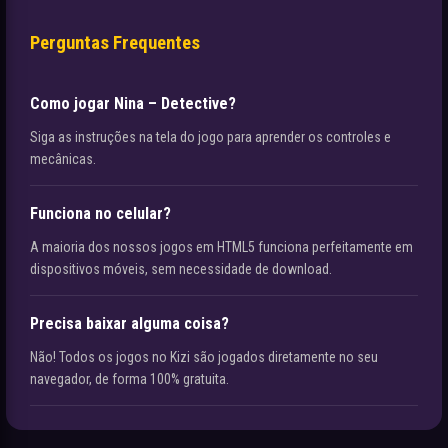
Perguntas Frequentes
Como jogar Nina – Detective?
Siga as instruções na tela do jogo para aprender os controles e
mecânicas.
Funciona no celular?
A maioria dos nossos jogos em HTML5 funciona perfeitamente em
dispositivos móveis, sem necessidade de download.
Precisa baixar alguma coisa?
Não! Todos os jogos no Kizi são jogados diretamente no seu
navegador, de forma 100% gratuita.