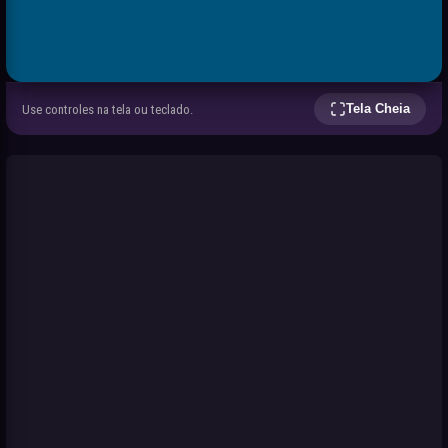
Tela Cheia
Use controles na tela ou teclado.