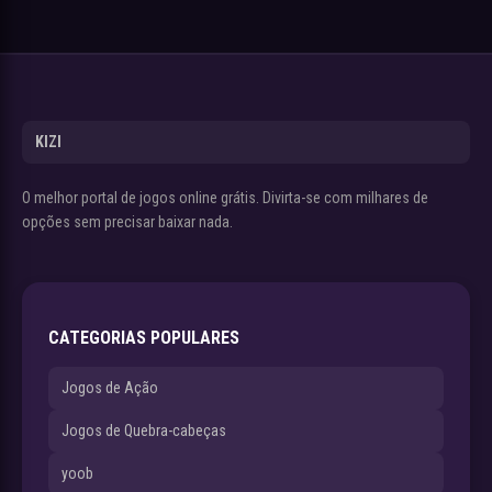
KIZI
O melhor portal de jogos online grátis. Divirta-se com milhares de
opções sem precisar baixar nada.
CATEGORIAS POPULARES
Jogos de Ação
Jogos de Quebra-cabeças
yoob