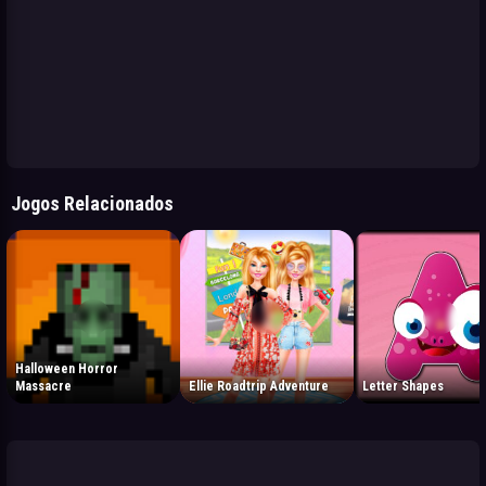
Jogos Relacionados
Halloween Horror
Massacre
Ellie Roadtrip Adventure
Letter Shapes