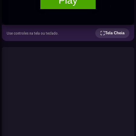
Tela Cheia
Use controles na tela ou teclado.