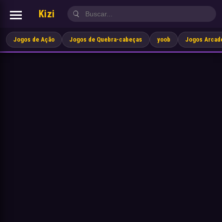
Kizi
Jogos de Ação
Jogos de Quebra-cabeças
yoob
Jogos Arcad