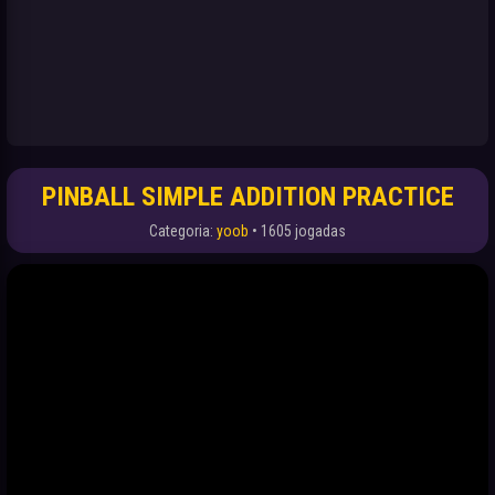
PINBALL SIMPLE ADDITION PRACTICE
Categoria:
yoob
• 1605 jogadas