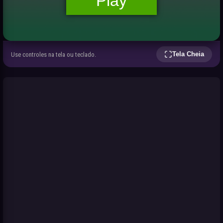
Tela Cheia
Use controles na tela ou teclado.