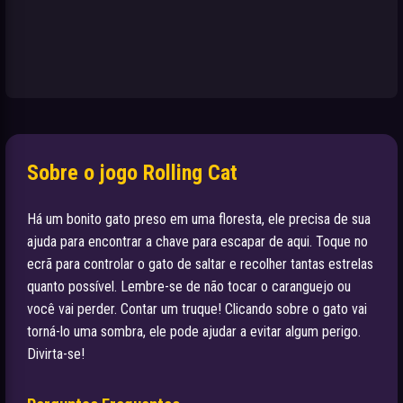
Sobre o jogo Rolling Cat
Há um bonito gato preso em uma floresta, ele precisa de sua
ajuda para encontrar a chave para escapar de aqui. Toque no
ecrã para controlar o gato de saltar e recolher tantas estrelas
quanto possível. Lembre-se de não tocar o caranguejo ou
você vai perder. Contar um truque! Clicando sobre o gato vai
torná-lo uma sombra, ele pode ajudar a evitar algum perigo.
Divirta-se!