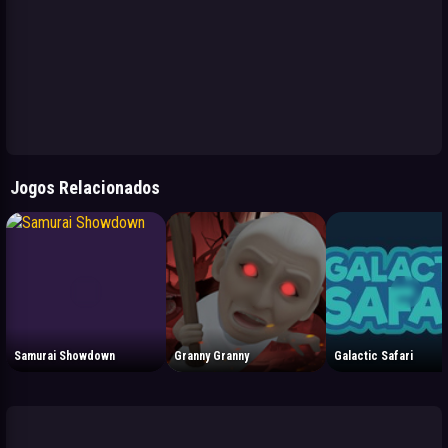
Jogos Relacionados
Samurai Showdown
Granny Granny
Galactic Safari