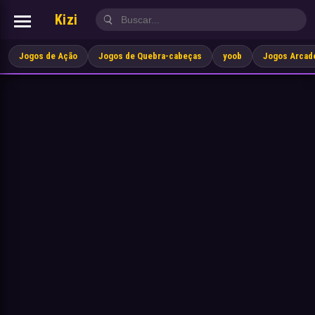
Kizi
Jogos de Ação
Jogos de Quebra-cabeças
yoob
Jogos Arcad