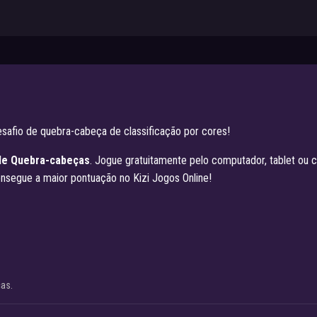
 desafio de quebra-cabeça de classificação por cores!
de Quebra-cabeças
. Jogue gratuitamente pelo computador, tablet ou c
nsegue a maior pontuação no Kizi Jogos Online!
cas.