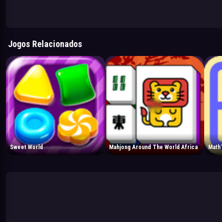
Jogos Relacionados
Sweet World
Mahjong Around The World Africa
Math