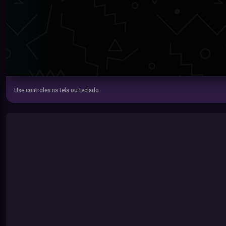
Use controles na tela ou teclado.