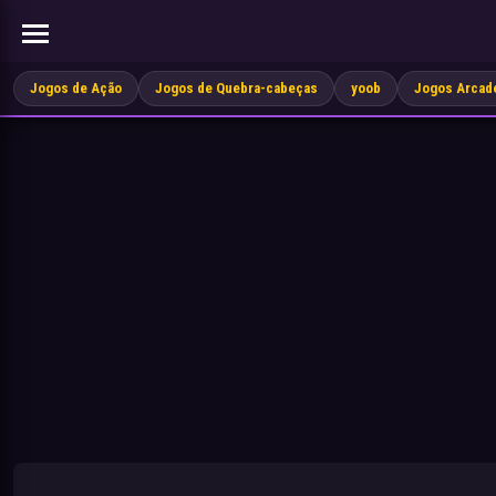
Jogos de Ação
Jogos de Quebra-cabeças
yoob
Jogos Arcad