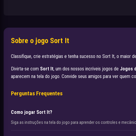
Sobre o jogo Sort It
Classifique, crie estratégias e tenha sucesso no Sort It, o maior
Divirta-se com
Sort It
, um dos nossos incríveis jogos de
Jogos 
aparecem na tela do jogo. Convide seus amigos para ver quem co
Perguntas Frequentes
Como jogar Sort It?
Siga as instruções na tela do jogo para aprender os controles e mecâni