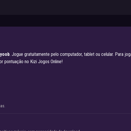
yoob
. Jogue gratuitamente pelo computador, tablet ou celular. Para j
r pontuação no Kizi Jogos Online!
cas.