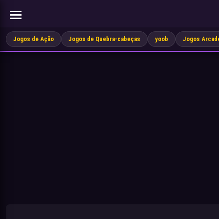
Jogos de Ação
Jogos de Quebra-cabeças
yoob
Jogos Arcad