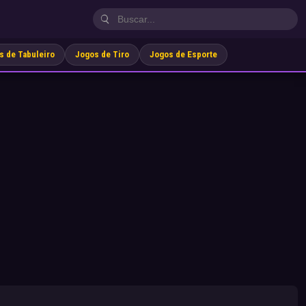
s de Tabuleiro
Jogos de Tiro
Jogos de Esporte