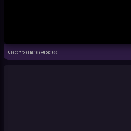
Use controles na tela ou teclado.