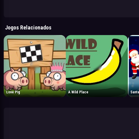
Jogos Relacionados
Love Pig
A Wild Place
Santa