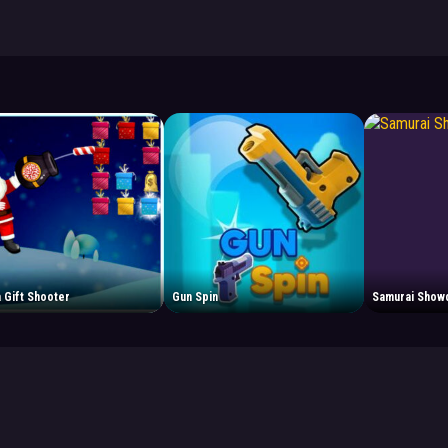
 Gift Shooter
Gun Spin
Samurai Show