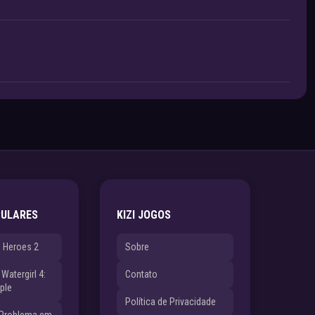
PULARES
KIZI JOGOS
e Heroes 2
Sobre
Watergirl 4:
Contato
ple
Política de Privacidade
 Problema em