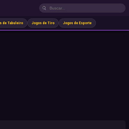
s de Tabuleiro
Jogos de Tiro
Jogos de Esporte